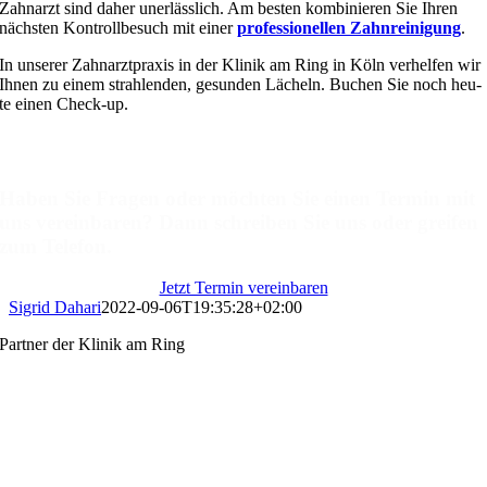
Zahnarzt sind daher uner­läss­lich. Am bes­ten kom­bi­nie­ren Sie Ihren
nächs­ten Kontrollbesuch mit einer
pro­fes­sio­nel­len Zahnreinigung
.
In unse­rer Zahnarztpraxis in der Klinik am Ring in Köln ver­hel­fen wir
Ihnen zu einem strah­len­den, gesun­den Lächeln. Buchen Sie noch heu­
te einen Check-up.
Kontaktieren Sie uns
Haben Sie Fragen oder möchten Sie einen Termin mit
uns vereinbaren? Dann schreiben Sie uns oder greifen
zum Telefon.
Jetzt Termin vereinbaren
Sigrid Dahari
2022-09-06T19:35:28+02:00
Partner der Klinik am Ring