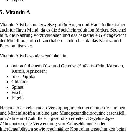
5. Vitamin A
Vitamin A ist bekann­ter­wei­se gut für Augen und Haut, indi­rekt aber
auch für Ihren Mund, da es die Speichelproduktion för­dert. Speichel
hilft, die Nahrung vor­zu­ver­dau­en und das bak­te­ri­el­le Gleichgewicht
der Mundflora auf­recht­zu­er­hal­ten. Dadurch sinkt das Karies- und
Parodontitisrisiko.
Vitamin A ist beson­ders ent­hal­ten in:
oran­ge­far­be­nem Obst und Gemüse (Süßkartoffeln, Karotten,
Kürbis, Aprikosen)
roter Paprika
Chicorée
Spinat
Fisch
Eigelb
Neben der aus­rei­chen­den Versorgung mit den genann­ten Vitaminen
und Mineralstoffen ist eine gute Mundgesundheitsroutine essen­zi­ell,
um Zähne und Zahnfleisch gesund zu erhal­ten. Regelmäßiges
Zähneputzen, die Verwendung von Zahnseide und / oder
Interdentalbürsten sowie regel­mä­ßi­ge Kontrolluntersuchungen beim