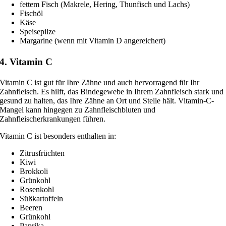
fet­tem Fisch (Makrele, Hering, Thunfisch und Lachs)
Fischöl
Käse
Speisepilze
Margarine (wenn mit Vitamin D angereichert)
4. Vitamin C
Vitamin C ist gut für Ihre Zähne und auch her­vor­ra­gend für Ihr
Zahnfleisch. Es hilft, das Bindegewebe in Ihrem Zahnfleisch stark und
gesund zu hal­ten, das Ihre Zähne an Ort und Stelle hält. Vitamin-C-
Mangel kann hin­ge­gen zu Zahnfleischbluten und
Zahnfleischerkrankungen führen.
Vitamin C ist beson­ders ent­hal­ten in:
Zitrusfrüchten
Kiwi
Brokkoli
Grünkohl
Rosenkohl
Süßkartoffeln
Beeren
Grünkohl
Paprika