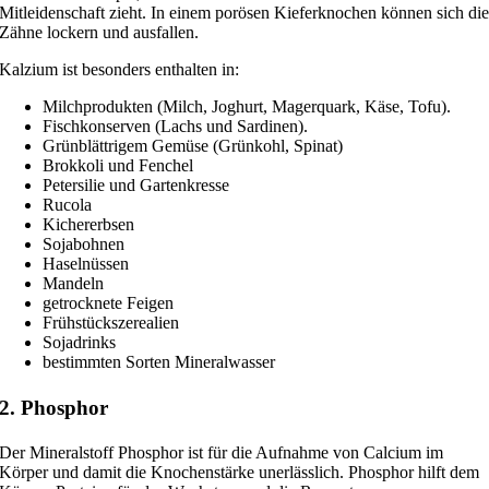
Mitleidenschaft zieht. In einem porö­sen Kieferknochen kön­nen sich di
Zähne lockern und ausfallen.
Kalzium ist beson­ders ent­hal­ten in:
Milchprodukten (Milch, Joghurt, Magerquark, Käse, Tofu).
Fischkonserven (Lachs und Sardinen).
Grünblättrigem Gemüse (Grünkohl, Spinat)
Brokkoli und Fenchel
Petersilie und Gartenkresse
Rucola
Kichererbsen
Sojabohnen
Haselnüssen
Mandeln
getrock­ne­te Feigen
Frühstückszerealien
Sojadrinks
bestimm­ten Sorten Mineralwasser
2. Phosphor
Der Mineralstoff Phosphor ist für die Aufnahme von Calcium im
Körper und damit die Knochenstärke uner­läss­lich. Phosphor hilft dem