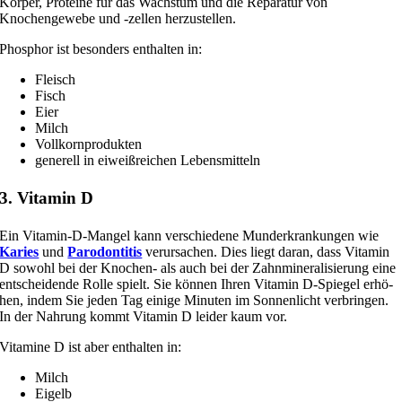
Körper, Proteine für das Wachstum und die Reparatur von
Knochengewebe und ‑zel­len herzustellen.
Phosphor ist beson­ders ent­hal­ten in:
Fleisch
Fisch
Eier
Milch
Vollkornprodukten
gene­rell in eiweiß­rei­chen Lebensmitteln
3. Vitamin D
Ein Vitamin-D-Mangel kann ver­schie­de­ne Munderkrankungen wie
Karies
und
Parodontitis
ver­ur­sa­chen. Dies liegt dar­an, dass Vitamin
D sowohl bei der Knochen- als auch bei der Zahnmineralisierung eine
ent­schei­den­de Rolle spielt. Sie kön­nen Ihren Vitamin D‑Spiegel erhö­
hen, indem Sie jeden Tag eini­ge Minuten im Sonnenlicht ver­brin­gen.
In der Nahrung kommt Vitamin D lei­der kaum vor.
Vitamine D ist aber ent­hal­ten in:
Milch
Eigelb