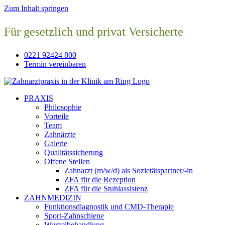
Zum Inhalt springen
Für gesetzlich und privat Versicherte
0221 92424 800
Termin vereinbaren
PRAXIS
Philosophie
Vorteile
Team
Zahnärzte
Galerie
Qualitätssicherung
Offene Stellen
Zahnarzt (m/w/d) als Sozietätspartner/-in
ZFA für die Rezeption
ZFA für die Stuhlassistenz
ZAHNMEDIZIN
Funktionsdiagnostik und CMD-Therapie
Sport-Zahnschiene
Wurzelbehandlung