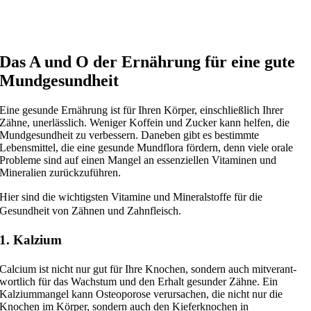
Vitamine und Mineralstoffe für gesunde Zähne und
gesundes Zahnfleisch
Das A und O der Ernährung für eine gute
Mundgesundheit
Eine gesun­de Ernährung ist für Ihren Körper, ein­schließ­lich Ihrer
Zähne, uner­läss­lich. Weniger Koffein und Zucker kann hel­fen, die
Mundgesundheit zu ver­bes­sern. Daneben gibt es bestimm­te
Lebensmittel, die eine gesun­de Mundflora för­dern, denn vie­le ora­le
Probleme sind auf einen Mangel an essen­zi­el­len Vitaminen und
Mineralien zurückzuführen.
Hier sind die wich­tigs­ten Vitamine und Mineralstoffe für die
Gesundheit von Zähnen und Zahnfleisch.
1. Kalzium
Calcium ist nicht nur gut für Ihre Knochen, son­dern auch mit­ver­ant­
wort­lich für das Wachstum und den Erhalt gesun­der Zähne. Ein
Kalziummangel kann Osteoporose ver­ur­sa­chen, die nicht nur die
Knochen im Körper, son­dern auch den Kieferknochen in