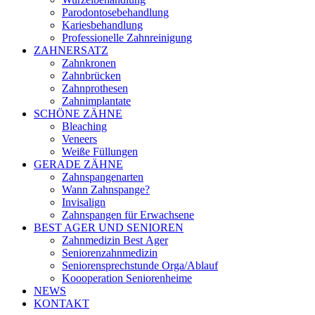
Parodontosebehandlung
Kariesbehandlung
Professionelle Zahnreinigung
ZAHNERSATZ
Zahnkronen
Zahnbrücken
Zahnprothesen
Zahnimplantate
SCHÖNE ZÄHNE
Bleaching
Veneers
Weiße Füllungen
GERADE ZÄHNE
Zahnspangenarten
Wann Zahnspange?
Invisalign
Zahnspangen für Erwachsene
BEST AGER UND SENIOREN
Zahnmedizin Best Ager
Seniorenzahnmedizin
Seniorensprechstunde Orga/Ablauf
Koooperation Seniorenheime
NEWS
KONTAKT