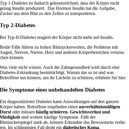
Typ 1‑Diabetes ist dadurch gekenn­zeich­net, dass der Körper nicht
genug Insulin pro­du­ziert. Das Hormon Insulin hat die Aufgabe,
Zucker aus dem Blut zu den Zellen zu transportieren.
Typ 2‑Diabetes
Bei Typ-II-Diabetes reagiert der Körper nicht mehr auf Insulin.
Beide Fälle füh­ren zu hohen Blutzuckerwerten, die Probleme mit
Augen, Nerven, Nieren, Herz und ande­ren Körperbereichen ver­ur­sa­
chen können.
Was vie­le nicht wis­sen: Auch die Zahngesundheit wird durch eine
Diabetes-Erkrankung beein­träch­tigt. Warum das so ist und was
Betroffene tun kön­nen, um ihr Lächeln zu schüt­zen, erfah­ren Sie hier.
Die Symptome eines unbehandelten Diabetes
Ein dia­gnos­ti­zier­ter Diabetes kann Auswirkungen auf den gan­zen
Körper haben. Betroffene emp­fin­den einen
unver­hält­nis­mä­ßi­gen
Durst
oder müs­sen
häu­fig uri­nie­ren
.
Gewichtsverlust und
Müdigkeit
sind wei­te­re häu­fi­ge Symptome. Fällt der
Blutzuckerspiegel stark ab, kön­nen Erkrankte das Bewusstsein ver­lie­
ren. Im schlimms­ten Fall droht ein
dia­be­ti­sches Koma
.