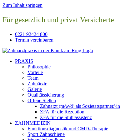
Zum Inhalt springen
Für gesetzlich und privat Versicherte
0221 92424 800
Termin vereinbaren
PRAXIS
Philosophie
Vorteile
Team
Zahnärzte
Galerie
Qualitätssicherung
Offene Stellen
Zahnarzt (m/w/d) als Sozietätspartner/-in
ZFA für die Rezeption
ZFA für die Stuhlassistenz
ZAHNMEDIZIN
Funktionsdiagnostik und CMD-Therapie
Sport-Zahnschiene
Wurzelbehandlung