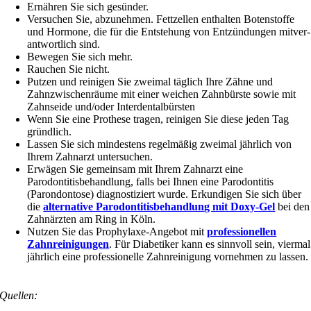
Ernähren Sie sich gesünder.
Versuchen Sie, abzu­neh­men. Fettzellen ent­hal­ten Botenstoffe
und Hormone, die für die Entstehung von Entzündungen mit­ver­
ant­wort­lich sind.
Bewegen Sie sich mehr.
Rauchen Sie nicht.
Putzen und rei­ni­gen Sie zwei­mal täg­lich Ihre Zähne und
Zahnzwischenräume mit einer wei­chen Zahnbürste sowie mit
Zahnseide und/oder Interdentalbürsten
Wenn Sie eine Prothese tra­gen, rei­ni­gen Sie die­se jeden Tag
gründlich.
Lassen Sie sich min­des­tens regel­mä­ßig zwei­mal jähr­lich von
Ihrem Zahnarzt untersuchen.
Erwägen Sie gemein­sam mit Ihrem Zahnarzt eine
Parodontitisbehandlung, falls bei Ihnen eine Parodontitis
(Parondontose) dia­gnos­ti­ziert wur­de. Erkundigen Sie sich über
die
alter­na­ti­ve Parodontitisbehandlun
g mit Doxy-Gel
bei den
Zahnärzten am Ring in Köln.
Nutzen Sie das Prophylaxe-Angebot mit
pro­fes­sio­nel­len
Zahnreinigungen
. Für Diabetiker kann es sinn­voll sein, vier­mal
jähr­lich eine pro­fes­sio­nel­le Zahnreinigung vor­neh­men zu lassen.
Quellen: