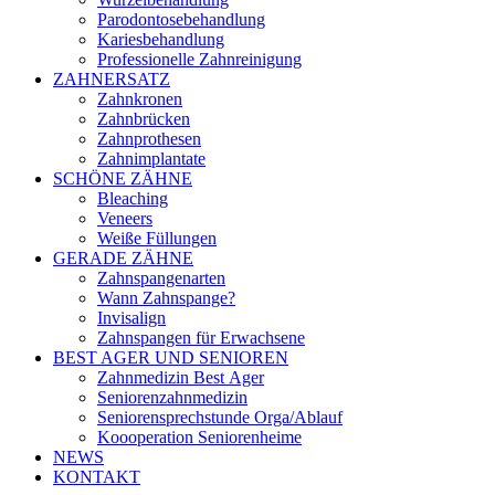
Parodontosebehandlung
Kariesbehandlung
Professionelle Zahnreinigung
ZAHNERSATZ
Zahnkronen
Zahnbrücken
Zahnprothesen
Zahnimplantate
SCHÖNE ZÄHNE
Bleaching
Veneers
Weiße Füllungen
GERADE ZÄHNE
Zahnspangenarten
Wann Zahnspange?
Invisalign
Zahnspangen für Erwachsene
BEST AGER UND SENIOREN
Zahnmedizin Best Ager
Seniorenzahnmedizin
Seniorensprechstunde Orga/Ablauf
Koooperation Seniorenheime
NEWS
KONTAKT