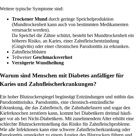
Weitere typi­sche Symptome sind:
Trockener Mund
durch gerin­ge Speichelproduktion
(Mundtrockenheit kann auch von bestimm­ten Medikamenten
ver­ur­sacht werden).
Da Speichel die Zähne schützt, besteht bei Mundtrockenheit ein
höhe­res Risiko, an Karies, einer Zahnfleischentzündung
(Gingivitis) oder einer chro­ni­schen Parodontitis zu erkranken.
Zahnfleischbluten
Teilweiser
Geschmacksverlust
Verzögerte Wundheilung
Warum sind Menschen mit Diabetes anfälliger für
Karies und Zahnfleischerkrankungen?
Ein hoher Blutzuckerspiegel begüns­tigt Entzündungen und mit­hin das
Parodontitisrisiko. Parodontitis, eine chro­nisch-ent­zünd­li­che
Erkrankung, die das Zahnfleisch, die Zahnhaltefasern und sogar den
Kieferknochen zer­stö­ren kann, kommt bei Diabetikern drei­mal häu­fi­
ger vor als bei Nicht-Diabetikern. Mit zuneh­men­dem Alter erhöht eine
schlech­te Blutzuckereinstellung das Risiko für Zahnfleischprobleme.
Wie alle Infektionen kann eine schwe­re Zahnfleischerkrankung oder
Parodontitis umge­kehrt zu einem Anstieg des Blutzuckers füh­ren und