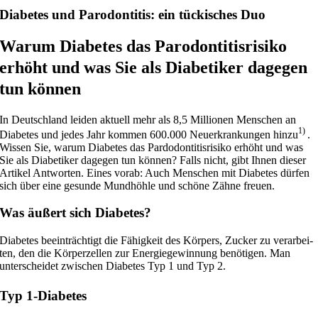
Diabetes und Parodontitis: ein tückisches Duo
Warum Diabetes das Parodontitisrisiko
erhöht und was Sie als Diabetiker dagegen
tun können
In Deutschland lei­den aktu­ell mehr als 8,5 Millionen Menschen an
1)
Diabetes und jedes Jahr kom­men 600.000 Neuerkrankungen hin­zu
.
Wissen Sie, war­um Diabetes das Pardodontitisrisiko erhöht und was
Sie als Diabetiker dage­gen tun kön­nen? Falls nicht, gibt Ihnen die­ser
Artikel Antworten. Eines vor­ab: Auch Menschen mit Diabetes dür­fen
sich über eine gesun­de Mundhöhle und schö­ne Zähne freuen.
Was äußert sich Diabetes?
Diabetes beein­träch­tigt die Fähigkeit des Körpers, Zucker zu ver­ar­bei­
ten, den die Körperzellen zur Energiegewinnung benö­ti­gen. Man
unter­schei­det zwi­schen Diabetes Typ 1 und Typ 2.
Typ 1‑Diabetes