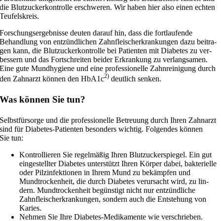
die Blutzuckerkontrolle erschwe­ren. Wir haben hier also einen ech­ten
Teufelskreis.
Forschungsergebnisse deu­ten dar­auf hin, dass die fort­lau­fen­de
Behandlung von ent­zünd­li­chen Zahnfleischerkrankungen dazu bei­tra­
gen kann, die Blutzuckerkontrolle bei Patienten mit Diabetes zu ver­
bes­sern und das Fortschreiten bei­der Erkrankung zu ver­lang­sa­men.
Eine gute Mundhygiene und eine pro­fes­sio­nel­le Zahnreinigung durch
2)
den Zahnarzt kön­nen den HbA1c
deut­lich senken.
Was können Sie tun?
Selbstfürsorge und die pro­fes­sio­nel­le Betreuung durch Ihren Zahnarzt
sind für Diabetes-Patienten beson­ders wich­tig. Folgendes kön­nen
Sie tun:
Kontrollieren Sie regel­mä­ßig Ihren Blutzuckerspiegel. Ein gut
ein­ge­stell­ter Diabetes unter­stützt Ihren Körper dabei, bak­te­ri­el­le
oder Pilzinfektionen in Ihrem Mund zu bekämp­fen und
Mundtrockenheit, die durch Diabetes ver­ur­sacht wird, zu lin­
dern. Mundtrockenheit begüns­tigt nicht nur ent­zünd­li­che
Zahnfleischerkrankungen, son­dern auch die Entstehung von
Karies.
Nehmen Sie Ihre Diabetes-Medikamente wie verschrieben.