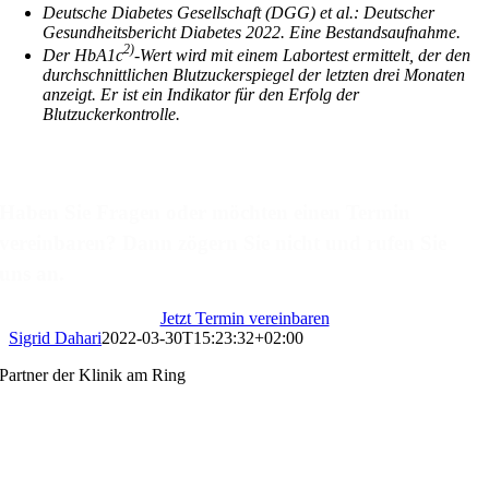
Deutsche Diabetes Gesellschaft (DGG) et al.: Deutscher
Gesundheitsbericht Diabetes 2022. Eine Bestandsaufnahme.
2)
Der HbA1c
-Wert wird mit einem Labortest ermit­telt, der den
durch­schnitt­li­chen Blutzuckerspiegel der letz­ten drei Monaten
anzeigt. Er ist ein Indikator für den Erfolg der
Blutzuckerkontrolle.
Kontaktieren Sie uns
Haben Sie Fragen oder möchten einen Termin
vereinbaren? Dann zögern Sie nicht und rufen Sie
uns an.
Jetzt Termin vereinbaren
Sigrid Dahari
2022-03-30T15:23:32+02:00
Partner der Klinik am Ring