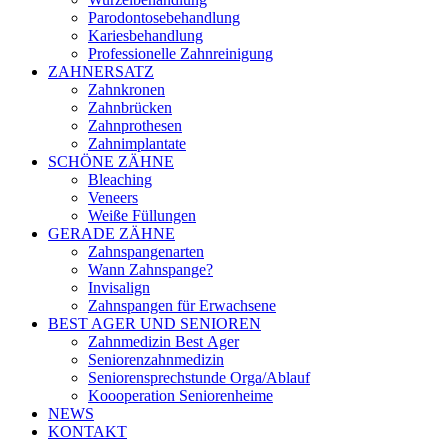
Parodontosebehandlung
Kariesbehandlung
Professionelle Zahnreinigung
ZAHNERSATZ
Zahnkronen
Zahnbrücken
Zahnprothesen
Zahnimplantate
SCHÖNE ZÄHNE
Bleaching
Veneers
Weiße Füllungen
GERADE ZÄHNE
Zahnspangenarten
Wann Zahnspange?
Invisalign
Zahnspangen für Erwachsene
BEST AGER UND SENIOREN
Zahnmedizin Best Ager
Seniorenzahnmedizin
Seniorensprechstunde Orga/Ablauf
Koooperation Seniorenheime
NEWS
KONTAKT