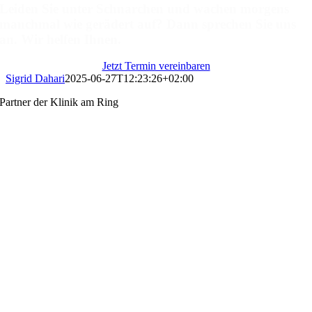
Leiden Sie unter Schnarchen und wachen morgens
manchmal wie gerädert auf? Dann sprechen Sie uns
an. Wir helfen Ihnen.
Jetzt Termin vereinbaren
Sigrid Dahari
2025-06-27T12:23:26+02:00
Partner der Klinik am Ring