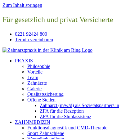
Zum Inhalt springen
Für gesetzlich und privat Versicherte
0221 92424 800
Termin vereinbaren
PRAXIS
Philosophie
Vorteile
Team
Zahnärzte
Galerie
Qualitätssicherung
Offene Stellen
Zahnarzt (m/w/d) als Sozietätspartner/-in
ZFA für die Rezeption
ZFA für die Stuhlassistenz
ZAHNMEDIZIN
Funktionsdiagnostik und CMD-Therapie
Sport-Zahnschiene
Wurzelbehandlung