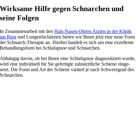
Wirksame Hilfe gegen Schnarchen und
seine Folgen
In Zusammenarbeit mit den
Hals-Nasen-Ohren-Ärzten in der Klinik
am Ring
und Lungenfachärzten bie­ten wir Ihnen jetzt eine neue Form
der Schnarch-Therapie an. Hierbei han­delt es sich um eine exzel­len­te
Behandlungsform bei Schlafapnoe und Schnarchen.
Abhängig davon, ob bei Ihnen eine Schlafapnoe dia­gnos­ti­ziert wur­de,
wird eine indi­vi­du­ell für Sie gefer­tig­te zahn­ärzt­li­che Schiene ein­ge­
setzt. Die Form und Art der Schiene vari­iert je nach Schweregrad des
Schnarchen.